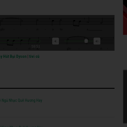
59:51
y Hút Bụi Dyson
|
tivi cũ
ễ Ngủ Nhạc Quê Hương Hay