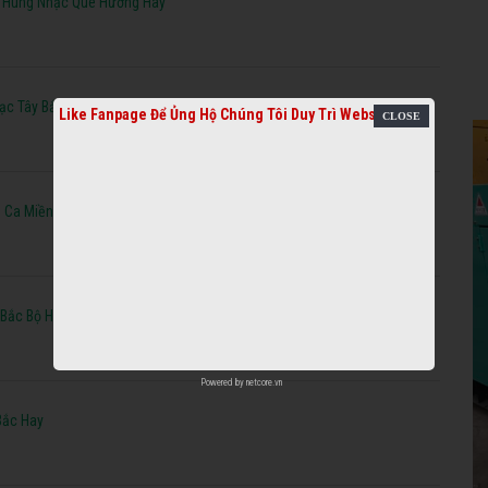
h Hùng Nhạc Quê Hương Hay
hạc Tây Bắc Chọn Lọc Hay
Like Fanpage Để Ủng Hộ Chúng Tôi Duy Trì Website
 Ca Miền Bắc Đặc Sắc Mới Nhất
 Bắc Bộ Hay Nhất
Powered by
netcore.vn
Bắc Hay