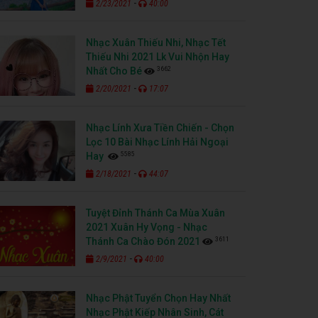
-
2/23/2021
40:00
Nhạc Xuân Thiếu Nhi, Nhạc Tết
Thiếu Nhi 2021 Lk Vui Nhộn Hay
3662
Nhất Cho Bé
-
2/20/2021
17:07
Nhạc Lính Xưa Tiền Chiến - Chọn
Lọc 10 Bài Nhạc Lính Hải Ngoại
5585
Hay
-
2/18/2021
44:07
Tuyệt Đỉnh Thánh Ca Mùa Xuân
2021 Xuân Hy Vọng - Nhạc
3611
Thánh Ca Chào Đón 2021
-
2/9/2021
40:00
Nhạc Phật Tuyển Chọn Hay Nhất
Nhạc Phật Kiếp Nhân Sinh, Cát