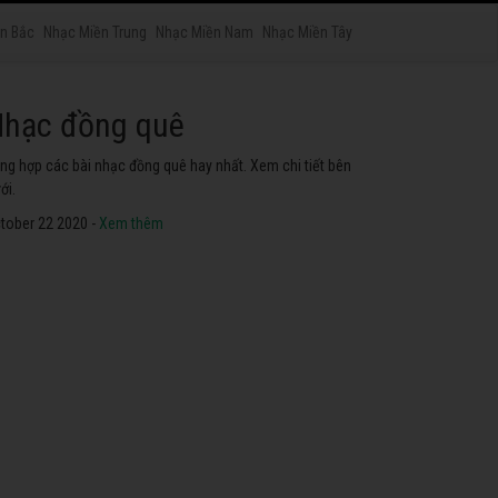
n Bắc
Nhạc Miền Trung
Nhạc Miền Nam
Nhạc Miền Tây
hạc phật
yển tập các bài nhạc thánh ca hay nhất. Không thể không
he thử.
tober 22 2020 -
Xem thêm