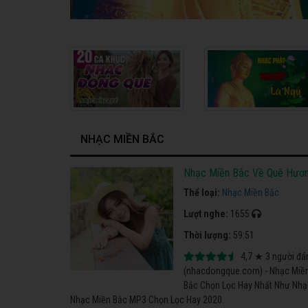
NHẠC MIỀN BẮC
Nhạc Miền Bắc Về Quê Hươn
Thể loại:
Nhạc Miền Bắc
Lượt nghe:
1655
Thời lượng:
59:51
4,7
★
3
người đá
(nhacdongque.com) - Nhạc Miền
Bắc Chọn Lọc Hay Nhất Như Nhạc 
Nhạc Miền Bắc MP3 Chọn Lọc Hay 2020.