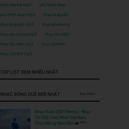
nhạc cho trẻ mp3
yêu thích nhạc
yêu thích nhạc mp3
nhạc lệ quyên
nhạc lệ quyên mp3
nhạc phi nhung
nhạc phi nhung mp3
nhạc thu hiền
nhạc thu hiền mp3
nhạc chế linh
nhạc chế linh mp3
TOP LIST XEM NHIỀU NHẤT
NHẠC ĐỒNG QUÊ MỚI NHẤT
Đọc thêm
Nhạc Xuân 2021 Remix - Nhạc
Tết 2021 Hay Nhất Việt Nam,
3318
Chúc Mừng Năm Mới