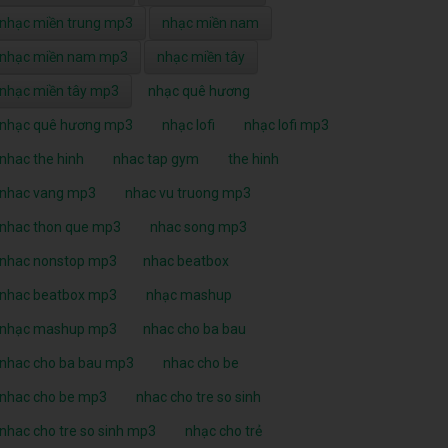
nhạc miền trung mp3
nhạc miền nam
nhạc miền nam mp3
nhạc miền tây
nhạc miền tây mp3
nhạc quê hương
nhạc quê hương mp3
nhạc lofi
nhạc lofi mp3
nhac the hinh
nhac tap gym
the hinh
nhac vang mp3
nhac vu truong mp3
nhac thon que mp3
nhac song mp3
nhac nonstop mp3
nhac beatbox
nhac beatbox mp3
nhạc mashup
nhạc mashup mp3
nhac cho ba bau
nhac cho ba bau mp3
nhac cho be
nhac cho be mp3
nhac cho tre so sinh
nhac cho tre so sinh mp3
nhạc cho trẻ