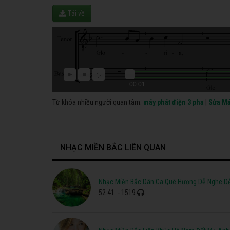
Tải về
00:01
Từ khóa nhiều người quan tâm:
máy phát điện 3 pha
|
Sửa Má
NHẠC MIỀN BẮC LIÊN QUAN
Nhạc Miền Bắc Dân Ca Quê Hương Dễ Nghe D
52:41
- 1519