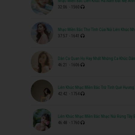
Nhạc Miền Bắc Liên Khúc Hà Nam Đất Mẹ An
32:06
- 1560
Nhạc Miền Bắc Thơ Tình Của Núi Liên Khúc N
37:57
- 1641
Dân Ca Quan Họ Hay Nhất Những Ca Khúc Dân
46:21
- 1606
Liên Khúc Nhạc Miền Bắc Trữ Tình Quê Hương
42:42
- 1754
Liên Khúc Nhạc Miền Bắc Nhạc Núi Rừng Tây 
46:48
- 1760