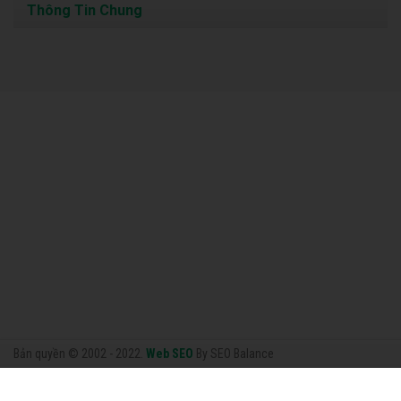
Thông Tin Chung
Bản quyền © 2002 - 2022.
Web SEO
By SEO Balance