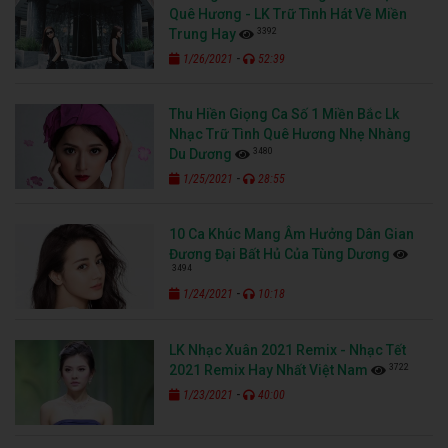
Quê Hương - LK Trữ Tình Hát Về Miền
3392
Trung Hay
-
1/26/2021
52:39
Thu Hiền Giọng Ca Số 1 Miền Bắc Lk
Nhạc Trữ Tình Quê Hương Nhẹ Nhàng
3480
Du Dương
-
1/25/2021
28:55
10 Ca Khúc Mang Âm Hưởng Dân Gian
Đương Đại Bất Hủ Của Tùng Dương
3494
-
1/24/2021
10:18
LK Nhạc Xuân 2021 Remix - Nhạc Tết
3722
2021 Remix Hay Nhất Việt Nam
-
1/23/2021
40:00