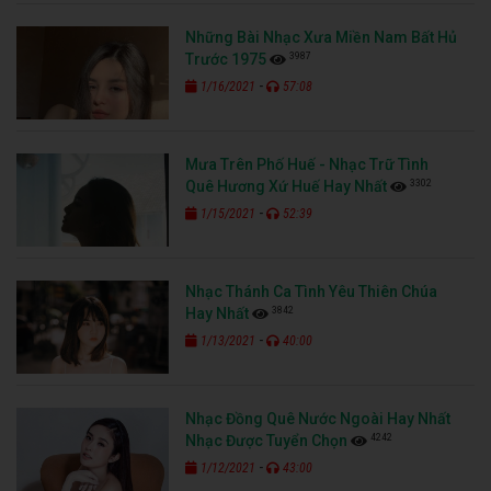
Những Bài Nhạc Xưa Miền Nam Bất Hủ
3987
Trước 1975
-
1/16/2021
57:08
Mưa Trên Phố Huế - Nhạc Trữ Tình
3302
Quê Hương Xứ Huế Hay Nhất
-
1/15/2021
52:39
Nhạc Thánh Ca Tình Yêu Thiên Chúa
3842
Hay Nhất
-
1/13/2021
40:00
Nhạc Đồng Quê Nước Ngoài Hay Nhất
4242
Nhạc Được Tuyển Chọn
-
1/12/2021
43:00