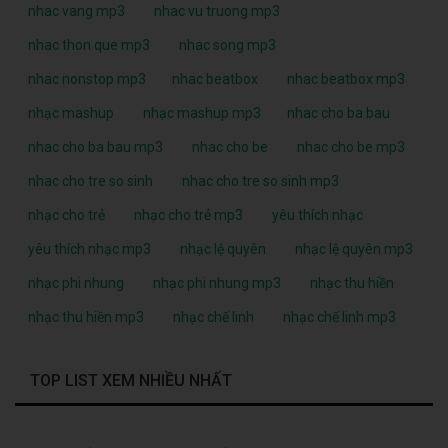
nhac vang mp3
nhac vu truong mp3
nhac thon que mp3
nhac song mp3
nhac nonstop mp3
nhac beatbox
nhac beatbox mp3
nhạc mashup
nhạc mashup mp3
nhac cho ba bau
nhac cho ba bau mp3
nhac cho be
nhac cho be mp3
nhac cho tre so sinh
nhac cho tre so sinh mp3
nhạc cho trẻ
nhạc cho trẻ mp3
yêu thích nhạc
yêu thích nhạc mp3
nhạc lệ quyên
nhạc lệ quyên mp3
nhạc phi nhung
nhạc phi nhung mp3
nhạc thu hiền
nhạc thu hiền mp3
nhạc chế linh
nhạc chế linh mp3
TOP LIST XEM NHIỀU NHẤT