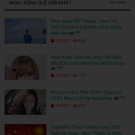
NHẠC ĐỒNG QUÊ MỚI NHẤT
Đọc thêm
Nhạc Xuân 2021 Remix - Nhạc Tết
2021 Hay Nhất Việt Nam, Chúc Mừng
3320
Năm Mới
-
2/23/2021
40:00
Nhạc Xuân Thiếu Nhi, Nhạc Tết Thiếu
Nhi 2021 Lk Vui Nhộn Hay Nhất Cho Bé
3668
-
2/20/2021
17:07
Nhạc Lính Xưa Tiền Chiến - Chọn Lọc
5590
10 Bài Nhạc Lính Hải Ngoại Hay
-
2/18/2021
44:07
Tuyệt Đỉnh Thánh Ca Mùa Xuân 2021
Xuân Hy Vọng - Nhạc Thánh Ca Chào