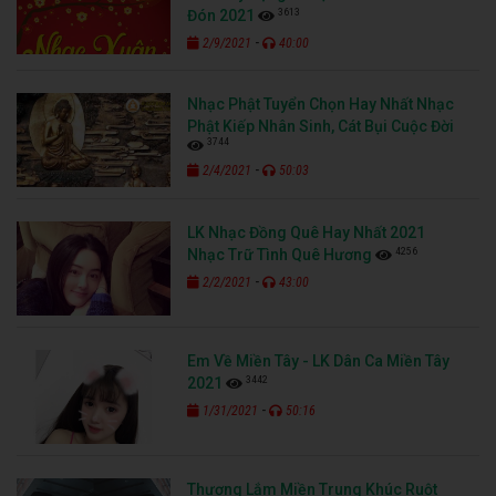
3613
Đón 2021
-
2/9/2021
40:00
Nhạc Phật Tuyển Chọn Hay Nhất Nhạc
Phật Kiếp Nhân Sinh, Cát Bụi Cuộc Đời
3744
-
2/4/2021
50:03
LK Nhạc Đồng Quê Hay Nhất 2021
4256
Nhạc Trữ Tình Quê Hương
-
2/2/2021
43:00
Em Về Miền Tây - LK Dân Ca Miền Tây
3442
2021
-
1/31/2021
50:16
Thương Lắm Miền Trung Khúc Ruột