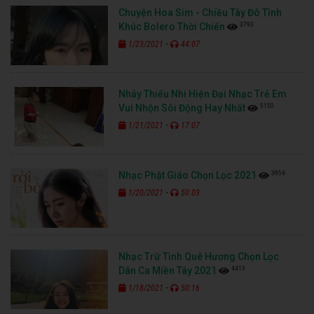
Chuyện Hoa Sim - Chiều Tây Đô Tình
3793
Khúc Bolero Thời Chiến
-
1/23/2021
44:07
Nhảy Thiếu Nhi Hiện Đại Nhạc Trẻ Em
5150
Vui Nhộn Sôi Động Hay Nhất
-
1/21/2021
17:07
3956
Nhạc Phật Giáo Chọn Lọc 2021
-
1/20/2021
50:03
Nhạc Trữ Tình Quê Hương Chọn Lọc
4413
Dân Ca Miền Tây 2021
-
1/18/2021
50:16