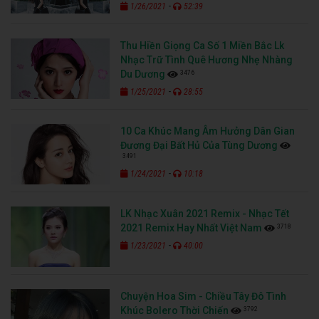
-
1/26/2021
52:39
Thu Hiền Giọng Ca Số 1 Miền Bắc Lk
Nhạc Trữ Tình Quê Hương Nhẹ Nhàng
3476
Du Dương
-
1/25/2021
28:55
10 Ca Khúc Mang Âm Hưởng Dân Gian
Đương Đại Bất Hủ Của Tùng Dương
3491
-
1/24/2021
10:18
LK Nhạc Xuân 2021 Remix - Nhạc Tết
3718
2021 Remix Hay Nhất Việt Nam
-
1/23/2021
40:00
Chuyện Hoa Sim - Chiều Tây Đô Tình
3792
Khúc Bolero Thời Chiến