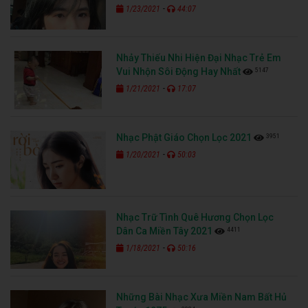
-
1/23/2021
44:07
Nhảy Thiếu Nhi Hiện Đại Nhạc Trẻ Em
5147
Vui Nhộn Sôi Động Hay Nhất
-
1/21/2021
17:07
3951
Nhạc Phật Giáo Chọn Lọc 2021
-
1/20/2021
50:03
Nhạc Trữ Tình Quê Hương Chọn Lọc
4411
Dân Ca Miền Tây 2021
-
1/18/2021
50:16
Những Bài Nhạc Xưa Miền Nam Bất Hủ