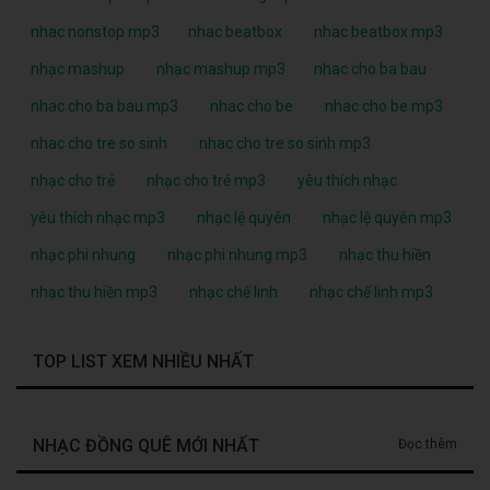
nhac nonstop mp3
nhac beatbox
nhac beatbox mp3
nhạc mashup
nhạc mashup mp3
nhac cho ba bau
nhac cho ba bau mp3
nhac cho be
nhac cho be mp3
nhac cho tre so sinh
nhac cho tre so sinh mp3
nhạc cho trẻ
nhạc cho trẻ mp3
yêu thích nhạc
yêu thích nhạc mp3
nhạc lệ quyên
nhạc lệ quyên mp3
nhạc phi nhung
nhạc phi nhung mp3
nhạc thu hiền
nhạc thu hiền mp3
nhạc chế linh
nhạc chế linh mp3
TOP LIST XEM NHIỀU NHẤT
NHẠC ĐỒNG QUÊ MỚI NHẤT
Đọc thêm