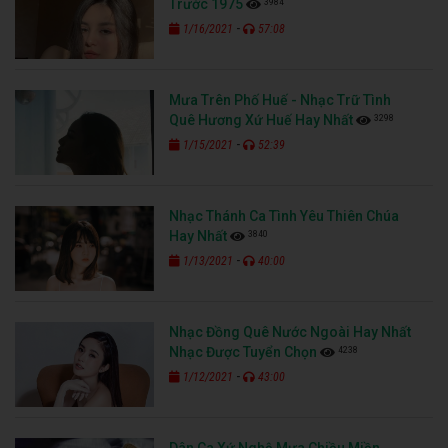
3984
Trước 1975
-
1/16/2021
57:08
Mưa Trên Phố Huế - Nhạc Trữ Tình
3298
Quê Hương Xứ Huế Hay Nhất
-
1/15/2021
52:39
Nhạc Thánh Ca Tình Yêu Thiên Chúa
3840
Hay Nhất
-
1/13/2021
40:00
Nhạc Đồng Quê Nước Ngoài Hay Nhất
4238
Nhạc Được Tuyển Chọn
-
1/12/2021
43:00