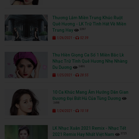
Thương Lắm Miền Trung Khúc Ruột
Quê Hương - LK Trữ Tình Hát Về Miền
3397
Trung Hay
-
1/26/2021
52:39
Thu Hiền Giọng Ca Số 1 Miền Bắc Lk
Nhạc Trữ Tình Quê Hương Nhẹ Nhàng
3486
Du Dương
-
1/25/2021
28:55
10 Ca Khúc Mang Âm Hưởng Dân Gian
Đương Đại Bất Hủ Của Tùng Dương
3498
-
1/24/2021
10:18
LK Nhạc Xuân 2021 Remix - Nhạc Tết
3725
2021 Remix Hay Nhất Việt Nam