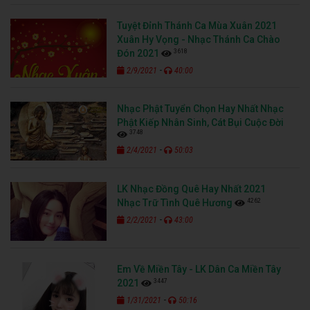
Tuyệt Đỉnh Thánh Ca Mùa Xuân 2021
Xuân Hy Vọng - Nhạc Thánh Ca Chào
3618
Đón 2021
-
2/9/2021
40:00
Nhạc Phật Tuyển Chọn Hay Nhất Nhạc
Phật Kiếp Nhân Sinh, Cát Bụi Cuộc Đời
3748
-
2/4/2021
50:03
LK Nhạc Đồng Quê Hay Nhất 2021
4262
Nhạc Trữ Tình Quê Hương
-
2/2/2021
43:00
Em Về Miền Tây - LK Dân Ca Miền Tây
3447
2021
-
1/31/2021
50:16