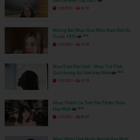
Dân Ca Miền Tây 2021
-
1/18/2021
50:16
Những Bài Nhạc Xưa Miền Nam Bất Hủ
3992
Trước 1975
-
1/16/2021
57:08
Mưa Trên Phố Huế - Nhạc Trữ Tình
3306
Quê Hương Xứ Huế Hay Nhất
-
1/15/2021
52:39
Nhạc Thánh Ca Tình Yêu Thiên Chúa
3845
Hay Nhất
-
1/13/2021
40:00
Nhạc Đồng Quê Nước Ngoài Hay Nhất