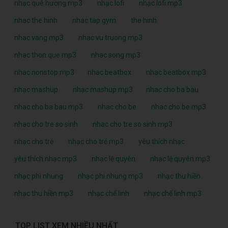
nhạc quê hương mp3
nhạc lofi
nhạc lofi mp3
nhac the hinh
nhac tap gym
the hinh
nhac vang mp3
nhac vu truong mp3
nhac thon que mp3
nhac song mp3
nhac nonstop mp3
nhac beatbox
nhac beatbox mp3
nhạc mashup
nhạc mashup mp3
nhac cho ba bau
nhac cho ba bau mp3
nhac cho be
nhac cho be mp3
nhac cho tre so sinh
nhac cho tre so sinh mp3
nhạc cho trẻ
nhạc cho trẻ mp3
yêu thích nhạc
yêu thích nhạc mp3
nhạc lệ quyên
nhạc lệ quyên mp3
nhạc phi nhung
nhạc phi nhung mp3
nhạc thu hiền
nhạc thu hiền mp3
nhạc chế linh
nhạc chế linh mp3
TOP LIST XEM NHIỀU NHẤT