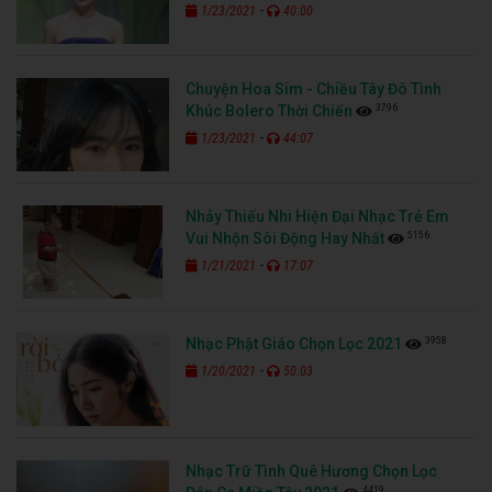
-
1/23/2021
40:00
Chuyện Hoa Sim - Chiều Tây Đô Tình
3796
Khúc Bolero Thời Chiến
-
1/23/2021
44:07
Nhảy Thiếu Nhi Hiện Đại Nhạc Trẻ Em
5156
Vui Nhộn Sôi Động Hay Nhất
-
1/21/2021
17:07
3958
Nhạc Phật Giáo Chọn Lọc 2021
-
1/20/2021
50:03
Nhạc Trữ Tình Quê Hương Chọn Lọc
4419